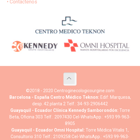
• Contáctenos
©2018 - 2020 Centroginecologicourgine.com
Barcelona - España
Centro Médico Teknon:
Edif: Marquesa,
desp. 42 planta 2 Telf.: 34-93-2906442
Guayaquil - Ecuador
Clínica Kennedy Samborondón:
Torre
Beta, Oficina 303 Telf.: 2097430 Cel-WhatsApp.: +593 99-963-
8905
Guayaquil - Ecuador
Omni Hospital:
Torre Médica Vitalis 1,
Consultorio 310 Telf.: 2109258 Cel-WhatsApp.: +593 99-963-