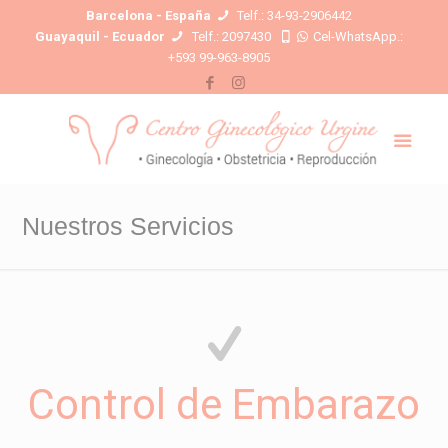
Barcelona - España
Telf.: 34-93-2906442
Guayaquil - Ecuador
Telf.: 2097430
Cel-WhatsApp.:
+593 99-963-8905
Nuestros Servicios
Control de Embarazo